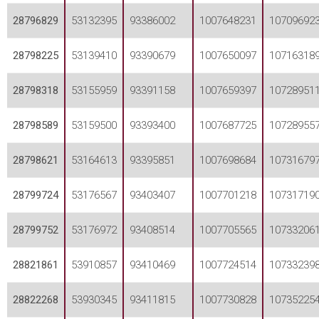
28796829
53132395
93386002
1007648231
10709692
28798225
53139410
93390679
1007650097
10716318
28798318
53155959
93391158
1007659397
10728951
28798589
53159500
93393400
1007687725
10728955
28798621
53164613
93395851
1007698684
10731679
28799724
53176567
93403407
1007701218
10731719
28799752
53176972
93408514
1007705565
10733206
28821861
53910857
93410469
1007724514
10733239
28822268
53930345
93411815
1007730828
10735225