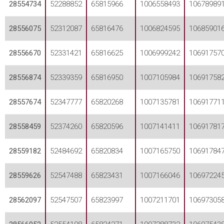
28554734
52288852
65815966
1006558493
10678989
28556075
52312087
65816476
1006824595
10685901
28556670
52331421
65816625
1006999242
10691757
28556874
52339359
65816950
1007105984
10691758
28557674
52347777
65820268
1007135781
10691771
28558459
52374260
65820596
1007141411
10691781
28559182
52484692
65820834
1007165750
10691784
28559626
52547488
65823431
1007166046
10697224
28562097
52547507
65823997
1007211701
10697305