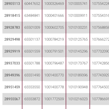
28905113
60447652
1000326469
1010005741
10755422
28918415
63484841
1000401666
1010009911
10755431
28928783
65501009
1000602705
1010100231
10756885
28929498
65501137
1000784219
1010125765
10766627
28929919
65501559
1000791501
1010145296
10773209
28937033
65501788
1000796487
1010173767
10774285
28949396
65551490
1001400770
1010189396
10774392
28951459
65553550
1001400778
1010190948
10776450
28955567
65553872
1001772509
1010216023
10778669