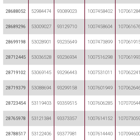
28688052
52984474
93089023
1007458402
10706128
28689296
53009027
93129710
1007458604
10706167
28699198
53028901
93235649
1007473899
10706191
28712445
53036528
93236934
1007516298
10706199
28719102
53069145
93296443
1007531011
10706224
28719379
53088694
93299158
1007601949
10706264
28723454
53119403
93359515
1007606285
10707054
28765978
53121384
93373357
1007614152
10707305
28788517
53122406
93377981
1007614440
10709460