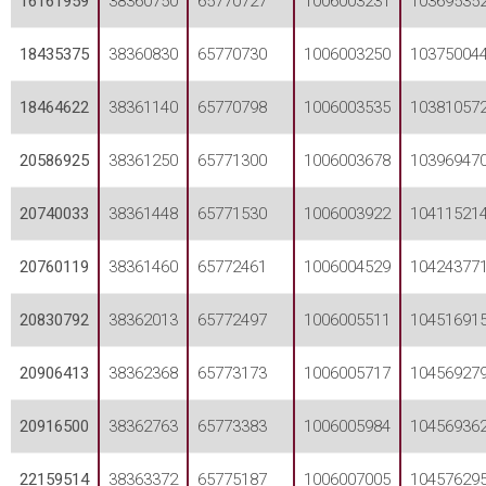
16161959
38360750
65770727
1006003231
10369535
18435375
38360830
65770730
1006003250
10375004
18464622
38361140
65770798
1006003535
10381057
20586925
38361250
65771300
1006003678
10396947
20740033
38361448
65771530
1006003922
10411521
20760119
38361460
65772461
1006004529
10424377
20830792
38362013
65772497
1006005511
10451691
20906413
38362368
65773173
1006005717
10456927
20916500
38362763
65773383
1006005984
10456936
22159514
38363372
65775187
1006007005
10457629