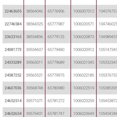
22463605
38364046
65776906
1006007012
10457675
22746584
38364325
65777987
1006020571
10474602
23623165
38554836
65779125
1006020873
10498945
24081773
39554607
65779480
1006020912
10514754
24335289
39563011
65779689
1006021045
10533234
24587252
39565321
65779975
1006022185
10537675
24607036
39568748
65780980
1006022519
10538539
24652514
39571071
65781272
1006023259
10545387
24652654
39576401
65781747
1006023649
10545424