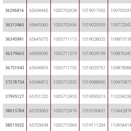
36296816
65634440
1005702428
1019017592
10970324
36313460
65645060
1005702654
1019025393
10977204
36345981
65645073
1005711115
1019028025
10981013
36379665
65690096
1005711219
1019029199
10987624
36751943
65694859
1005711755
1019029757
10987808
37278754
65696812
1005712335
1019088060
10997087
37995127
65701220
1005712455
1019095013
11020423
38015784
65703060
1005712479
1019100431
11044287
38015932
65703408
1005713369
1019111204
11045441