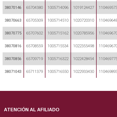
38070146
65704380
1005714096
1019124427
11046957
38070663
65705309
1005714510
1020720310
11046964
38070775
65707602
1005715162
1020785956
11046967
38070816
65708559
1005715534
1022355498
11046967
38070856
65709719
1005716322
1022428454
11046977
38071043
65711379
1005716550
1022933430
11046989
ATENCIÓN AL AFILIADO