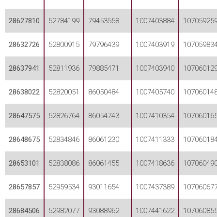
28627810
52784199
79453558
1007403884
10705925
28632726
52800915
79796439
1007403919
10705983
28637941
52811936
79885471
1007403940
10706012
28638022
52820051
86050484
1007405740
10706014
28647575
52826764
86054743
1007410354
10706016
28648675
52834846
86061230
1007411333
10706018
28653101
52838086
86061455
1007418636
10706049
28657857
52959534
93011654
1007437389
10706067
28684506
52982077
93088962
1007441622
10706085