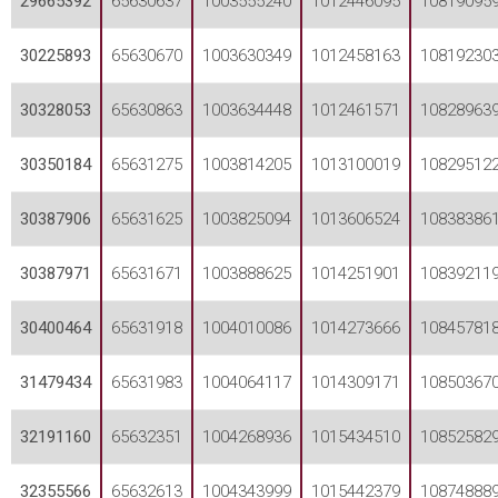
29665392
65630637
1003555240
1012446095
10819095
30225893
65630670
1003630349
1012458163
10819230
30328053
65630863
1003634448
1012461571
10828963
30350184
65631275
1003814205
1013100019
10829512
30387906
65631625
1003825094
1013606524
10838386
30387971
65631671
1003888625
1014251901
10839211
30400464
65631918
1004010086
1014273666
10845781
31479434
65631983
1004064117
1014309171
10850367
32191160
65632351
1004268936
1015434510
10852582
32355566
65632613
1004343999
1015442379
10874888