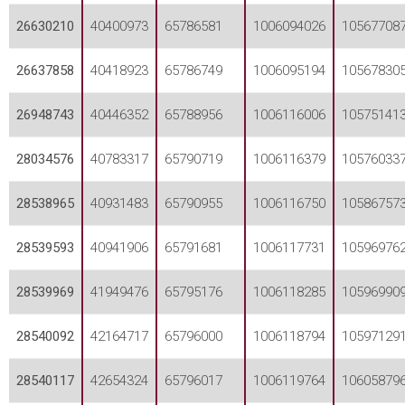
26630210
40400973
65786581
1006094026
10567708
26637858
40418923
65786749
1006095194
10567830
26948743
40446352
65788956
1006116006
10575141
28034576
40783317
65790719
1006116379
10576033
28538965
40931483
65790955
1006116750
10586757
28539593
40941906
65791681
1006117731
10596976
28539969
41949476
65795176
1006118285
10596990
28540092
42164717
65796000
1006118794
10597129
28540117
42654324
65796017
1006119764
10605879