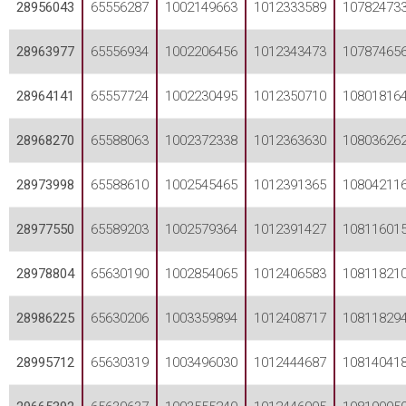
28956043
65556287
1002149663
1012333589
10782473
28963977
65556934
1002206456
1012343473
10787465
28964141
65557724
1002230495
1012350710
10801816
28968270
65588063
1002372338
1012363630
10803626
28973998
65588610
1002545465
1012391365
10804211
28977550
65589203
1002579364
1012391427
10811601
28978804
65630190
1002854065
1012406583
10811821
28986225
65630206
1003359894
1012408717
10811829
28995712
65630319
1003496030
1012444687
10814041