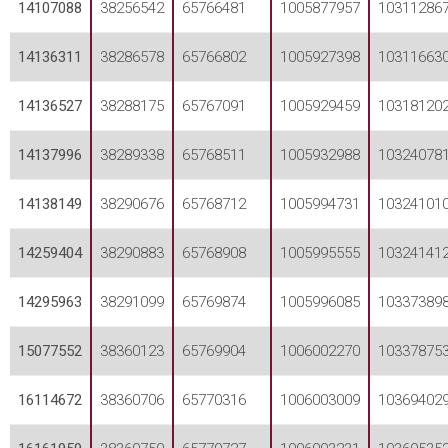
14107088
38256542
65766481
1005877957
10311286
14136311
38286578
65766802
1005927398
10311663
14136527
38288175
65767091
1005929459
10318120
14137996
38289338
65768511
1005932988
10324078
14138149
38290676
65768712
1005994731
10324101
14259404
38290883
65768908
1005995555
10324141
14295963
38291099
65769874
1005996085
10337389
15077552
38360123
65769904
1006002270
10337875
16114672
38360706
65770316
1006003009
10369402