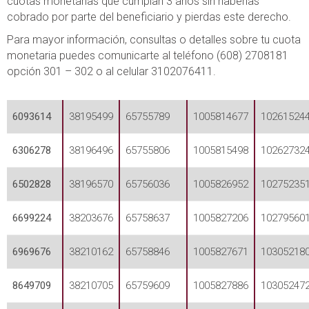
cuotas monetarias que cumplan 3 años sin haberlas
cobrado por parte del beneficiario y pierdas este derecho.
Para mayor información, consultas o detalles sobre tu cuota
monetaria puedes comunicarte al teléfono (608) 2708181
opción 301 – 302 o al celular 3102076411.
6093614
38195499
65755789
1005814677
10261524
6306278
38196496
65755806
1005815498
10262732
6502828
38196570
65756036
1005826952
10275235
6699224
38203676
65758637
1005827206
10279560
6969676
38210162
65758846
1005827671
10305218
8649709
38210705
65759609
1005827886
10305247