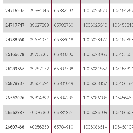
24716905
39584946
65782193
1006025579
10545426
24717747
39627289
65782760
1006025640
10545524
24738560
39674971
65783048
1006028477
10545536
25166678
39763067
65783390
1006028766
10545556
25289565
39787472
65783788
1006031857
10545581
25878937
39804524
65784049
1006068437
10545618
26552076
39804892
65784286
1006086085
10545646
26552387
40076960
65784874
1006086108
10545650
26607468
40356250
65784910
1006086614
10546810