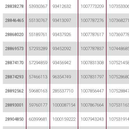
28838278
53930367
93412632
1007773209
10735330
28846465
55130767
93413097
1007787276
10736827
28868020
55189761
93437926
1007787617
10736977
28869573
57293289
93452092
1007787837
10744868
28874170
57294859
93456942
1007831308
10752145
28874293
57466113
96354749
1007831797
10752868
28892562
59680163
285537710
1007856447
10752884
28893001
59760177
1000087154
1007867664
10753116
28904850
60399681
1000159222
1007943243
10753191