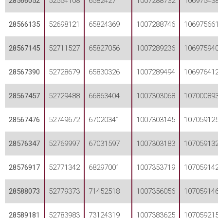
28566052
52554108
65824271
1007288732
10697543
28566135
52698121
65824369
1007288746
10697566
28567145
52711527
65827056
1007289236
10697594
28567390
52728679
65830326
1007289494
10697641
28567457
52729488
66863404
1007303068
10700089
28567476
52749672
67020341
1007303145
10705912
28576347
52769997
67031597
1007303183
10705913
28576917
52771342
68297001
1007353719
10705914
28588073
52779373
71452518
1007356056
10705914
28589181
52783983
73124319
1007383625
10705921