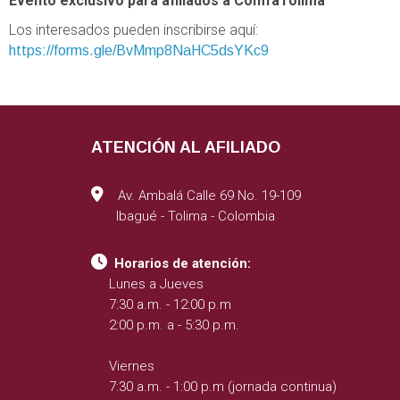
Evento exclusivo para afiliados a ComfaTolima
Los interesados pueden inscribirse aquí:
https://forms.gle/BvMmp8NaHC5dsYKc9
ATENCIÓN AL AFILIADO
Av. Ambalá Calle 69 No. 19-109
Ibagué - Tolima - Colombia
Horarios de atención:
Lunes a Jueves
7:30 a.m. - 12:00 p.m
2:00 p.m. a - 5:30 p.m.
Viernes
7:30 a.m. - 1:00 p.m (jornada continua)