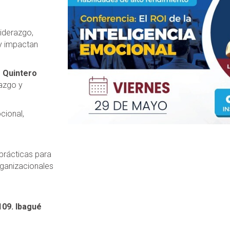
liderazgo,
oy impactan
 Quintero
razgo y
cional,
prácticas para
rganizacionales
109. Ibagué